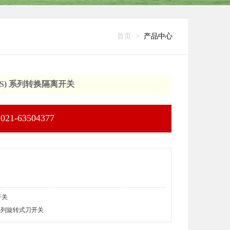
首页
>
产品中心
SS) 系列转换隔离开关
1-63504377
开关
X系列旋转式刀开关