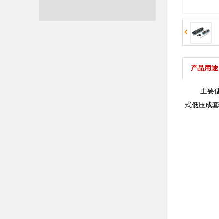
产品用途
主要使用
式低压成套