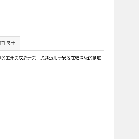
开孔尺寸
的主开关或总开关，尤其适用于安装在较高级的抽屉