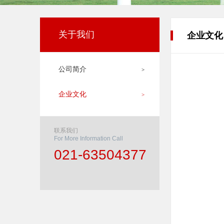
关于我们
企业文化
公司简介
>
企业文化
>
联系我们
For More Information Call
021-63504377