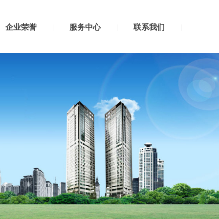
企业荣誉
服务中心
联系我们
企业荣誉
服务中心
联系我们